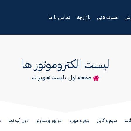
زش
هسته فنی
بازارچه
تماس با ما
لیست الکتروموتور ها
صفحه اول >
لیست تجهیزات
لات
سیم و کابل
پیچ و مهره
درایور واستارتر
نازل آب نما
س