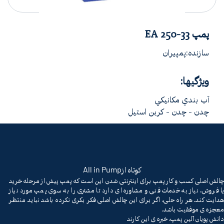
پمپ EA 250-33
سازنده:پمپیران
ویژگیها:
آب بندي مکانيکي
چدن - چدن - کربن استیل
All in Pump
کوتاه از
چالش اصلی کسب و کار پمپ برای اینترنتی شدن این است که پمپ پیش از مرحله خرید
یا فروش، نیاز به خدمات فنی و مشاوره ای دارد تا مشتری را به سوی پمپ مورد نیاز
هدایت کند. هر راه حلی، اگر برای این چالش اصلی فکر بکری نکرده باشد نباید منتظر
معجزه ی موفقیت باشد.
دانش پویان آلین پمپ، خبره ی این کارند