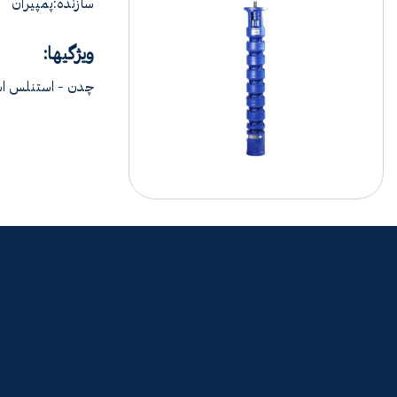
سازنده:پمپیران
ویژگیها:
چدن - استنلس اس