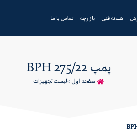
زش
هسته فنی
بازارچه
تماس با ما
پمپ BPH 275/22
صفحه اول >
لیست تجهیزات