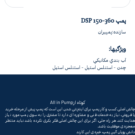
پمپ DSP 150-360
سازنده:پمپیران
ویژگیها:
آب بندي مکانيکي
چدن - استنلس استیل - استنلس استیل
All in Pump
کوتاه از
چالش اصلی کسب و کار پمپ برای اینترنتی شدن این است که پمپ پیش از مرحله خرید
یا فروش، نیاز به خدمات فنی و مشاوره ای دارد تا مشتری را به سوی پمپ مورد نیاز
هدایت کند. هر راه حلی، اگر برای این چالش اصلی فکر بکری نکرده باشد نباید منتظر
معجزه ی موفقیت باشد.
دانش پویان آلین پمپ، خبره ی این کارند