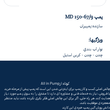
پمپ MD 150-67/9
سازنده:پمپیران
ویژگیها:
نوار آب بندي
چدن - چدن - کربن استیل
All in Pump
کوتاه از
چالش اصلی کسب و کار پمپ برای اینترنتی شدن این است که پمپ پیش از مرحله خرید
یا فروش، نیاز به خدمات فنی و مشاوره ای دارد تا مشتری را به سوی پمپ مورد نیاز
هدایت کند. هر راه حلی، اگر برای این چالش اصلی فکر بکری نکرده باشد نباید منتظر
معجزه ی موفقیت باشد.
دانش پویان آلین پمپ، خبره ی این کارند